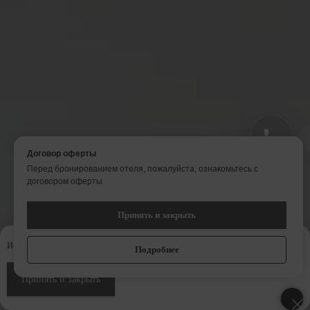
Политика конфиденциальности.
Договор оферты
Используя сайт, вы даете согласие на обработку персональных
Перед бронированием отеля, пожалуйста, ознакомьтесь с
данных
договором оферты
Принять и закрыть
Принять и закрыть
ЗАБРОНИРОВАТЬ
Используя сайт, вы даете согласие на использование cookie-файлов
Подробнее
Подробнее
Принять и закрыть