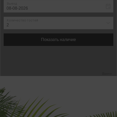
Современные коттеджи
и номера на первой береговой
линии.
В Grey House создали
приватную атмосферу для
премиального семейного