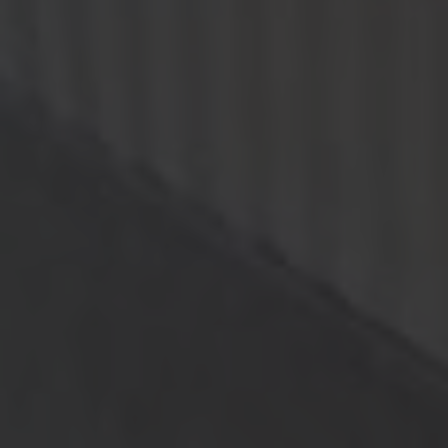
Коттедж
Семейный коттедж на первой
линии моря — это прекрасная
возможность отдохнуть
от городской суеты
и насладиться спокойствием
природы. В коттедже есть всё
необходимое для комфортного
проживания: удобная
двуспальная кровать и мягкий
диван
2
24м